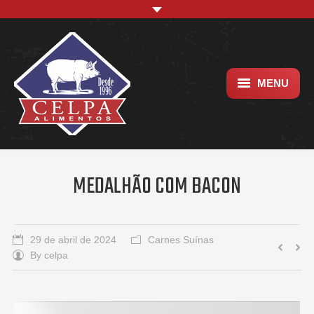
MENU
Empresa
Trabalhe conosco
MEDALHÃO COM BACON
Localização
29 de abril de 2024
Carnes Suínas
By
celpa