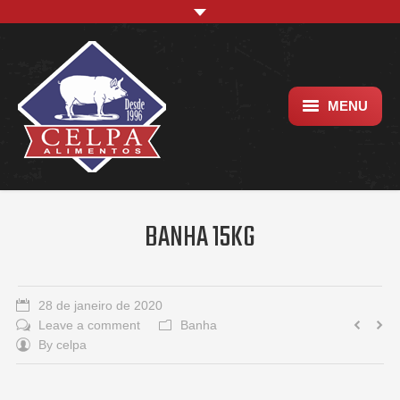
MENU
Empresa
Trabalhe conosco
BANHA 15KG
Localização
28 de janeiro de 2020
Leave a comment
Banha
By
celpa