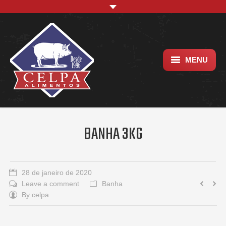
MENU
Empresa
Trabalhe conosco
BANHA 3KG
Localização
28 de janeiro de 2020
Leave a comment
Banha
By
celpa