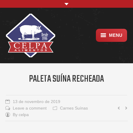
MENU
Empresa
Trabalhe conosco
PALETA SUÍNA RECHEADA
Localização
13 de novembro de 2019
Leave a comment
Carnes Suínas
By
celpa