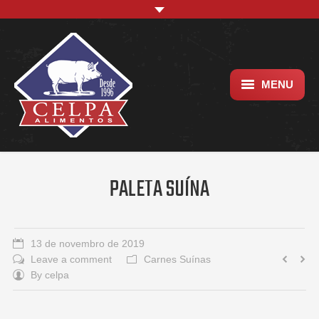
MENU
Empresa
Trabalhe conosco
PALETA SUÍNA
Localização
13 de novembro de 2019
Leave a comment
Carnes Suínas
By
celpa