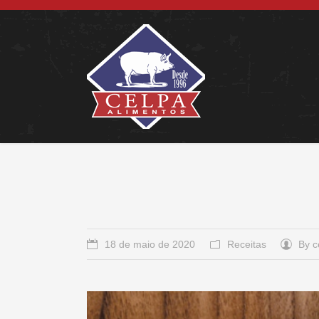
18 de maio de 2020
Receitas
By
c