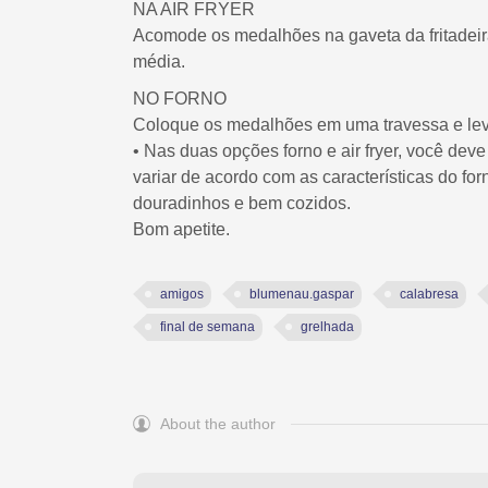
NA AIR FRYER
Acomode os medalhões na gaveta da fritadeir
média.
NO FORNO
Coloque os medalhões em uma travessa e lev
• Nas duas opções forno e air fryer, você de
variar de acordo com as características do fo
douradinhos e bem cozidos.
Bom apetite.
amigos
blumenau.gaspar
calabresa
final de semana
grelhada
About the author