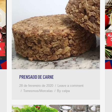
PRENSADO DE CARNE
28 de fevereiro de 2020
Leave a comment
Torresmos/Morcelas
By
celpa