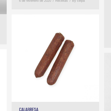
6 de fevereiro de 2020
Receitas
By
celpa
CALABRESA