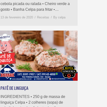
cebola picada ou ralada • Cheiro verde a
gosto • Banha Celpa para fritar •…
13 de fevereiro de 2020
Receitas
By
celpa
PATÊ DE LINGUIÇA
INGREDIENTES • 250 g de massa de
linguiça Celpa • 2 colheres (sopa) de